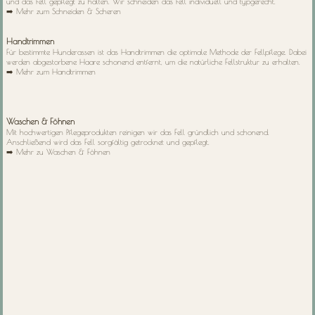
und das Fell gepflegt zu halten. Wir schneiden das Fell individuell und typgerecht.
➡️ Mehr zum Schneiden & Scheren
Handtrimmen
Für bestimmte Hunderassen ist das Handtrimmen die optimale Methode der Fellpflege. Dabei
werden abgestorbene Haare schonend entfernt, um die natürliche Fellstruktur zu erhalten.
➡️ Mehr zum Handtrimmen
Waschen & Föhnen
Mit hochwertigen Pflegeprodukten reinigen wir das Fell gründlich und schonend.
Anschließend wird das Fell sorgfältig getrocknet und gepflegt.
➡️ Mehr zu Waschen & Föhnen