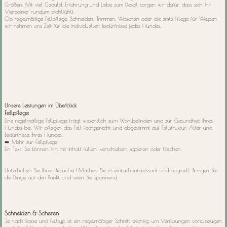
Größen. Mit viel Geduld, Erfahrung und Liebe zum Detail sorgen wir dafür, dass sich Ihr
Vierbeiner rundum wohlfühlt.
Ob regelmäßige Fellpflege, Schneiden, Trimmen, Waschen oder die erste Pflege für Welpen –
wir nehmen uns Zeit für die individuellen Bedürfnisse jedes Hundes.
Unsere Leistungen im Überblick
Fellpflege
Eine regelmäßige Fellpflege trägt wesentlich zum Wohlbefinden und zur Gesundheit Ihres
Hundes bei. Wir pflegen das Fell fachgerecht und abgestimmt auf Fellstruktur, Alter und
Bedürfnisse Ihres Hundes.
➡️ Mehr zur Fellpflege
Ein Text! Sie können ihn mit Inhalt füllen, verschieben, kopieren oder löschen.
Unterhalten Sie Ihren Besucher! Machen Sie es einfach interessant und originell. Bringen Sie
die Dinge auf den Punkt und seien Sie spannend.
Schneiden & Scheren
Je nach Rasse und Felltyp ist ein regelmäßiger Schnitt wichtig, um Verfilzungen vorzubeugen